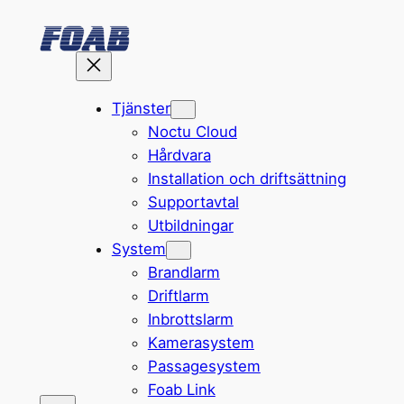
Hoppa
till
innehåll
Tjänster
Noctu Cloud
Hårdvara
Installation och driftsättning
Supportavtal
Utbildningar
System
Brandlarm
Driftlarm
Inbrottslarm
Kamerasystem
Passagesystem
Foab Link