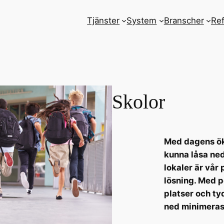
Tjänster
System
Branscher
Ref
Skolor
Med dagens ök
kunna låsa ned
lokaler är vår
lösning. Med 
platser och ty
ned minimeras