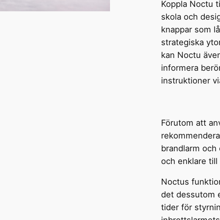
Koppla Noctu t
skola och des
knappar som lå
strategiska ytor
kan Noctu även
informera berö
instruktioner vi
Förutom att an
rekommenderar 
brandlarm och d
och enklare till
Noctus funktio
det dessutom e
tider för styrn