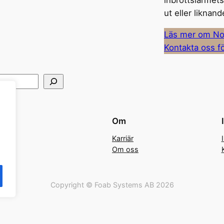
inbrottslarmets 
ut eller liknand
Läs mer om No
Kontakta oss fö
Om
Karriär
Om oss
Copyright © Foab Systems AB 2026