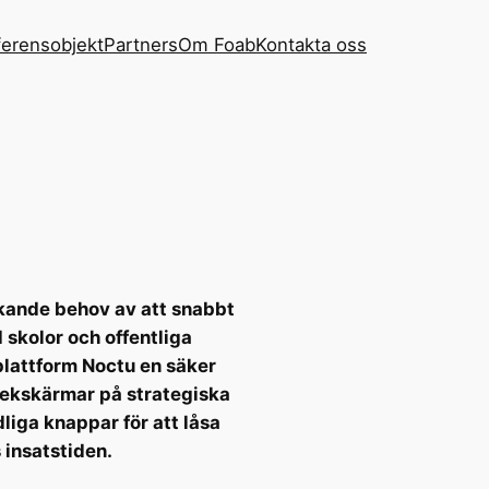
erensobjekt
Partners
Om Foab
Kontakta oss
ande behov av att snabbt
 skolor och offentliga
 plattform Noctu en säker
pekskärmar på strategiska
dliga knappar för att låsa
 insatstiden.