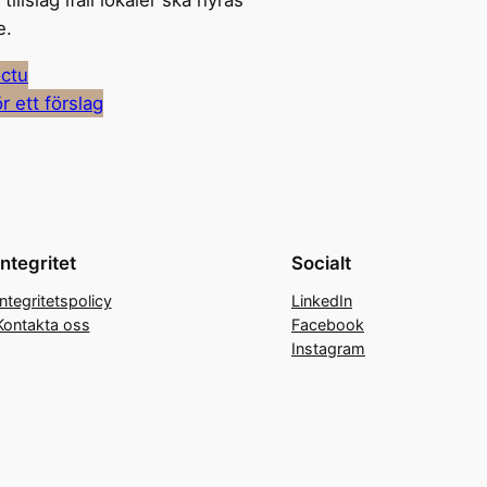
tillslag ifall lokaler ska hyras
e.
ctu
r ett förslag
Integritet
Socialt
Integritetspolicy
LinkedIn
Kontakta oss
Facebook
Instagram