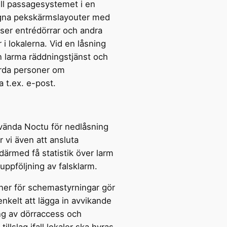
ill passagesystemet i en
igna pekskärmslayouter med
ser entrédörrar och andra
 i lokalerna. Vid en låsning
 larma räddningstjänst och
rda personer om
a t.ex. e-post.
vända Noctu för nedlåsning
vi även att ansluta
ärmed få statistik över larm
 uppföljning av falsklarm.
ner för schemastyrningar gör
nkelt att lägga in avvikande
ing av dörraccess och