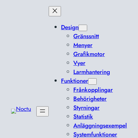
Hoppa
till
innehåll
Design
Gränssnitt
Menyer
Grafikmotor
Vyer
Larmhantering
Funktioner
Frånkopplingar
Behörigheter
Styrningar
Statistik
Anläggningsexempel
Systemfunktioner