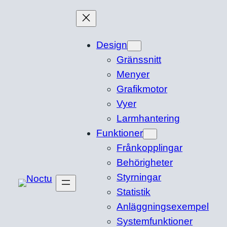
Hoppa
till
innehåll
Design
Gränssnitt
Menyer
Grafikmotor
Vyer
Larmhantering
Funktioner
Frånkopplingar
Behörigheter
Styrningar
Statistik
Anläggningsexempel
Systemfunktioner